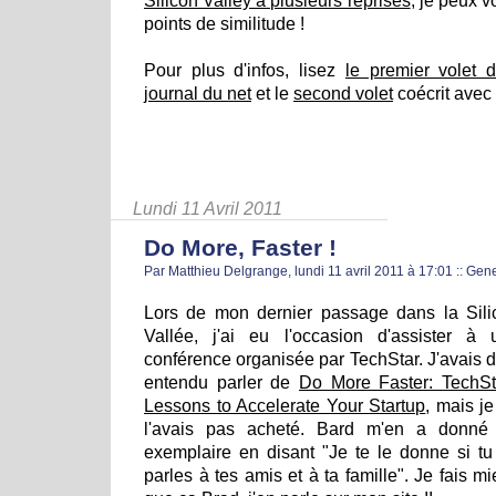
Silicon Valley à plusieurs reprises
, je peux v
points de similitude !
Pour plus d'infos, lisez
le premier volet 
journal du net
et le
second volet
coécrit avec
Lundi 11 Avril 2011
Do More, Faster !
Par Matthieu Delgrange, lundi 11 avril 2011 à 17:01
::
Gene
Lors de mon dernier passage dans la Sili
Vallée, j'ai eu l'occasion d'assister à 
conférence organisée par TechStar. J'avais 
entendu parler de
Do More Faster: TechSt
Lessons to Accelerate Your Startup
, mais j
l'avais pas acheté. Bard m'en a donné
exemplaire en disant "Je te le donne si tu
parles à tes amis et à ta famille". Je fais m