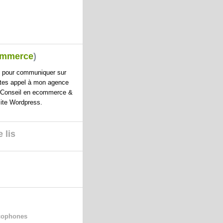
ommerce
)
e pour communiquer sur
aites appel à mon
agence
 Conseil en ecommerce &
site Wordpress
.
 lis
cophones