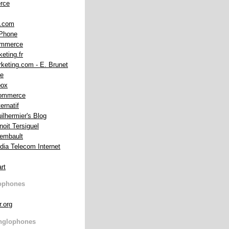
rce
m.com
iPhone
ommerce
eting.fr
keting.com - E. Brunet
he
box
Commerce
ernatif
ilhermier's Blog
noit Tersiguel
rembault
dia Telecom Internet
rt
ophones
r.org
nglophones