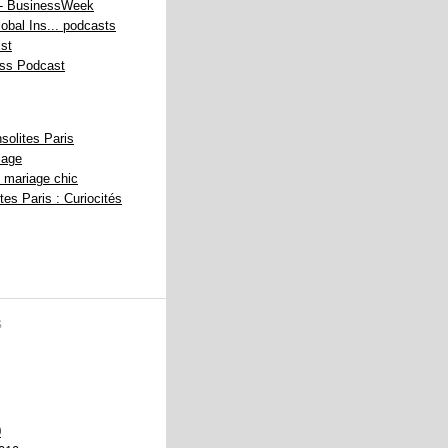
 - BusinessWeek
bal Ins... podcasts
st
ss Podcast
solites Paris
iage
 mariage chic
ites Paris : Curiocités
s
0