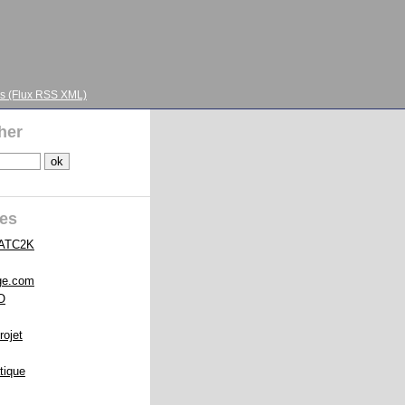
s (Flux RSS XML)
her
ies
 ATC2K
ge.com
O
rojet
tique