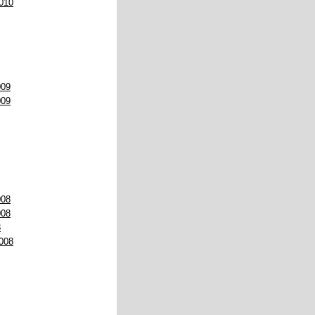
010
009
009
008
008
8
008