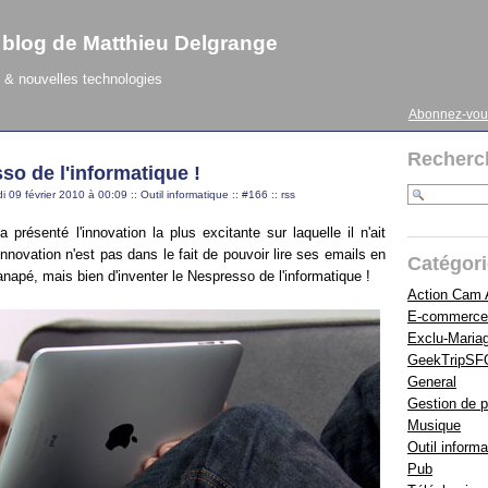
 blog de Matthieu Delgrange
& nouvelles technologies
Abonnez-vou
Recherc
so de l'informatique !
i 09 février 2010 à 00:09
::
Outil informatique
::
#166
::
rss
a présenté l'innovation la plus excitante sur laquelle il n'ait
'innovation n'est pas dans le fait de pouvoir lire ses emails en
Catégor
apé, mais bien d'inventer le Nespresso de l'informatique !
Action Cam
E-commerce
Exclu-Maria
GeekTripSF
General
Gestion de p
Musique
Outil informa
Pub