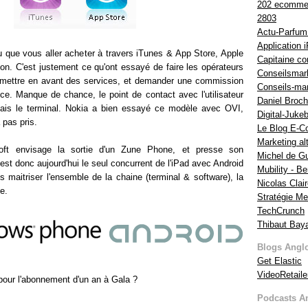
202 ecomme
2803
Actu-Parfu
Application 
u que vous aller acheter à travers iTunes & App Store, Apple
Capitaine c
n. C'est justement ce qu'ont essayé de faire les opérateurs
Conseilsmark
: mettre en avant des services, et demander une commission
Conseils-mar
ce. Manque de chance, le point de contact avec l'utilisateur
Daniel Broc
mais le terminal. Nokia a bien essayé ce modèle avec OVI,
Digital-Juke
 pas pris.
Le Blog E-
Marketing alt
oft envisage la sortie d'un Zune Phone, et presse son
Michel de Gu
st donc aujourd'hui le seul concurrent de l'iPad avec Android
Mubility - Be
 maitriser l'ensemble de la chaine (terminal & software), la
Nicolas Clai
e.
Stratégie Me
TechCrunch
Thibaut Baya
Blogs Angl
Get Elastic
VideoRetaile
pour l'abonnement d'un an à Gala ?
Podcasts A