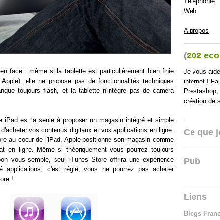
Téléphonie
Web
A propos
(
202 ec
n face : même si la tablette est particulièrement bien finie
Je vous aid
Apple), elle ne propose pas de fonctionnalités techniques
internet ! F
anque toujours flash, et la tablette n'intègre pas de camera
Prestashop,
création de 
te iPad est la seule à proposer un magasin intégré et simple
t d'acheter vos contenus digitaux et vos applications en ligne.
Ce que je
ore au coeur de l'iPad, Apple positionne son magasin comme
hat en ligne. Même si théoriquement vous pourrez toujours
n vous semble, seul iTunes Store offrira une expérience
Pub
oté applications, c'est réglé, vous ne pourrez pas acheter
ore !
Liens
Blogs Fran