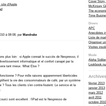
Cover Story
e site d'Apple
McKinsey Glo
ad
The economi
Time Busine
Divers
APC
Anecdotes in
2010 à 08:08, par
Mandrake
Liste de mar
Organiser un
Visites insol
Mode
lons plus loin : si Apple connait le succès de Nespresso, il
Alpha Sidibe
divertissement informatique et el confort canapé par la
Lookbook.nu
 sera tant mieux. What Else ?
onctionne ? Pour mille raisons apparemment liberticides
Archive
implifient la vie des consommateurs de café, par un système
février 2013
e ? Tous les clients s'en contre-foutent. Le service et la
janvier 2013
.
mars 2012
avril 2011
ccourci sont excellent : l'iPad est le Nespresso de
octobre 201