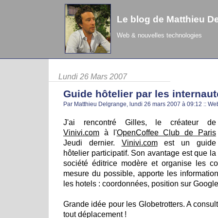
Le blog de Matthieu D
Web & nouvelles technologies
Lundi 26 Mars 2007
Guide hôtelier par les internau
Par Matthieu Delgrange, lundi 26 mars 2007 à 09:12
::
We
J'ai rencontré Gilles, le créateur de
Vinivi.com
à l'
OpenCoffee Club de Paris
Jeudi dernier.
Vinivi.com
est un guide
hôtelier participatif. Son avantage est que la
société éditrice modère et organise les c
mesure du possible, apporte les informations
les hotels : coordonnées, position sur Google
Grande idée pour les Globetrotters. A consul
tout déplacement !