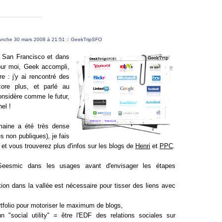
manche 30 mars 2008 à 21:51
::
GeekTripSFO
 San Francisco et dans
pour moi, Geek accompli,
e : j'y ai rencontré des
ore plus, et parlé au
onsidère comme le futur,
nel !
maine a été très dense
 non publiques), je fais
, et vous trouverez plus d'infos sur les blogs de
Henri
et
PPC
.
Seesmic dans les usages avant d'envisager les étapes
tion dans la vallée est nécessaire pour tisser des liens avec
rtfolio pour motoriser le maximum de blogs,
 "social utility" = être l'EDF des relations sociales sur