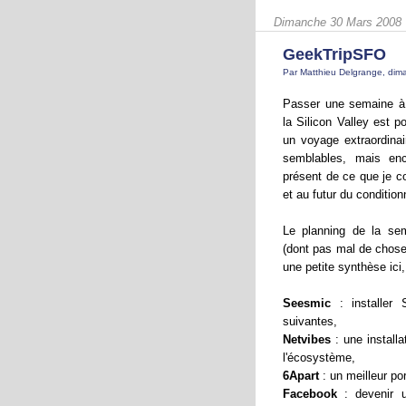
Dimanche 30 Mars 2008
GeekTripSFO
Par Matthieu Delgrange, di
Passer une semaine à
la Silicon Valley est 
un voyage extraordinair
semblables, mais enc
présent de ce que je c
et au futur du condition
Le planning de la se
(dont pas mal de choses
une petite synthèse ici
Seesmic
: installer 
suivantes,
Netvibes
: une installa
l'écosystème,
6Apart
: un meilleur po
Facebook
: devenir un