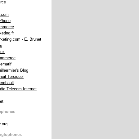
rce
m.com
iPhone
ommerce
eting.fr
keting.com - E. Brunet
he
box
Commerce
ernatif
ilhermier's Blog
noit Tersiguel
rembault
dia Telecom Internet
rt
ophones
r.org
nglophones