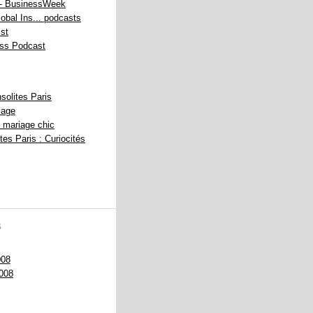
 - BusinessWeek
bal Ins... podcasts
st
ss Podcast
solites Paris
iage
 mariage chic
ites Paris : Curiocités
s
008
008