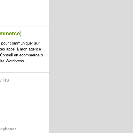
ommerce
)
e pour communiquer sur
aites appel à mon
agence
 Conseil en ecommerce &
site Wordpress
.
 lis
cophones