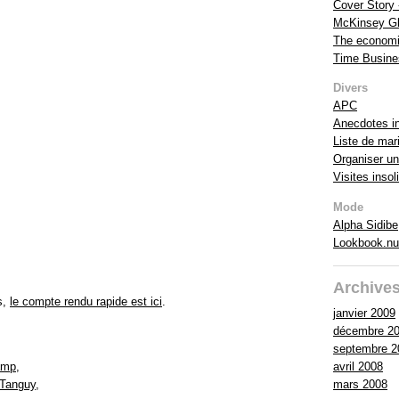
Cover Story
McKinsey Glo
The economi
Time Busine
Divers
APC
Anecdotes in
Liste de mar
Organiser un
Visites insol
Mode
Alpha Sidibe
Lookbook.nu
Archive
is,
le compte rendu rapide est ici
.
janvier 2009
décembre 2
septembre 2
avril 2008
amp
,
mars 2008
 Tanguy
,