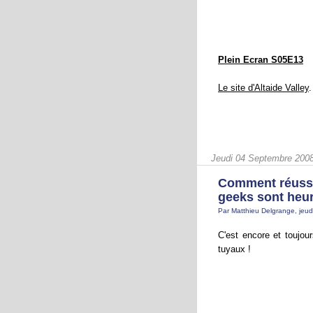
Plein Ecran S05E13
Le site d'Altaide Valley
.
Jeudi 04 Septembre 200
Comment réussi
geeks sont heu
Par Matthieu Delgrange, jeu
C'est encore et toujou
tuyaux !