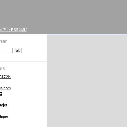
s (Flux RSS XML)
her
ies
 ATC2K
ge.com
FO
rojet
tique