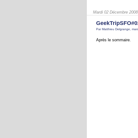
Mardi 02 Décembre 2008
GeekTripSFO#02
Par Matthieu Delgrange, ma
Après le sommaire.