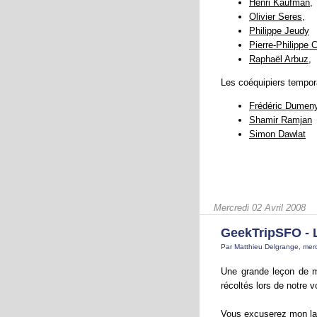
Henri Kaufman
,
Olivier Seres
,
Philippe Jeudy
Pierre-Philippe 
Raphaël Arbuz
,
Les coéquipiers tempora
Frédéric Dumen
Shamir Ramjan
Simon Dawlat
Mercredi 02 Avril 2008
GeekTripSFO - 
Par Matthieu Delgrange, merc
Une grande leçon de ma
récoltés lors de notre 
Vous excuserez mon la