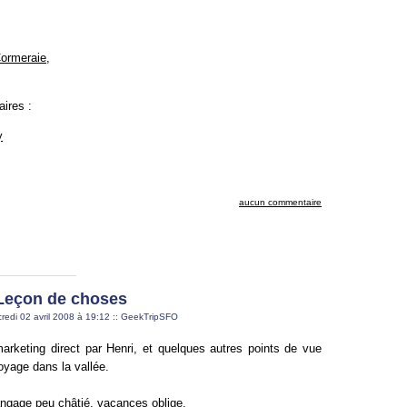
Cormeraie
,
ires :
y
aucun commentaire
Leçon de choses
redi 02 avril 2008 à 19:12
::
GeekTripSFO
rketing direct par Henri, et quelques autres points de vue
voyage dans la vallée.
ngage peu châtié, vacances oblige.