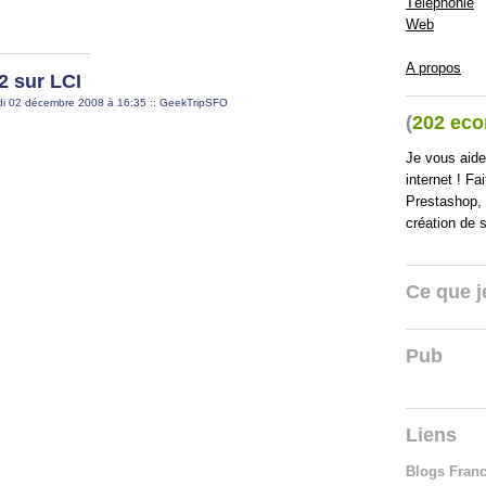
Téléphonie
Web
A propos
 sur LCI
rdi 02 décembre 2008 à 16:35
::
GeekTripSFO
(
202 ec
Je vous aid
internet ! F
Prestashop,
création de 
Ce que je
Pub
Liens
Blogs Fran