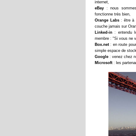
internet,
eBay
: nous sommes e
fonctionne très bien,
Orange Labs
: être à 
couche jamais sur Ora
Linked-in
: entendu lo
membre : "Si vous ne 
Box.net
: en route pour
simple espace de stoc
Google
: venez chez no
Microsoft
: les partenar