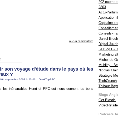
202 ecomme
2803
Actu-Parfu
Application 
Capitaine c
Conseilsmark
Conseils-mar
Daniel Broc
aucun commentaire
Digital-Juke
Le Blog E-
Marketing alt
Michel de Gu
8
Mubility - Be
r son voyage d'étude dans le pays où les
Nicolas Clai
reux ?
Stratégie Me
di 04 septembre 2008 à 20:46
::
GeekTripSFO
TechCrunch
Thibaut Baya
rs les inénarrables
Henri
et
PPC
qui nous donnent les bons
Blogs Angl
Get Elastic
VideoRetaile
Podcasts A