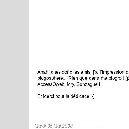
Ahah, dites donc les amis, j'ai l'impression q
blogosphere... Rien que dans ma blogroll (p
AccessOweb
,
Mry
,
Gonzague
!
Et Merci pour la dédicace :-)
Mardi 06 Mai 2008